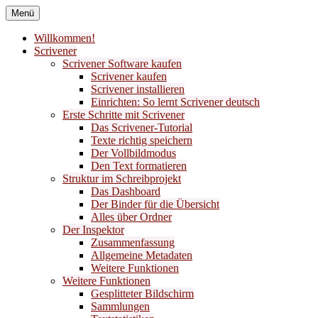
Zum
Menü
Inhalt
Bücher nach meinem Geschmack
Liber Laetitia
springen
Willkommen!
Scrivener
Buchempfehlungen
Scrivener Software kaufen
Scrivener kaufen
Scrivener installieren
Einrichten: So lernt Scrivener deutsch
Erste Schritte mit Scrivener
Das Scrivener-Tutorial
Texte richtig speichern
Der Vollbildmodus
Den Text formatieren
Struktur im Schreibprojekt
Das Dashboard
Der Binder für die Übersicht
Alles über Ordner
Der Inspektor
Zusammenfassung
Allgemeine Metadaten
Weitere Funktionen
Weitere Funktionen
Gesplitteter Bildschirm
Sammlungen