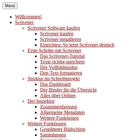
Zum
Menü
Inhalt
Bücher nach meinem Geschmack
Liber Laetitia
springen
Willkommen!
Scrivener
Buchempfehlungen
Scrivener Software kaufen
Scrivener kaufen
Scrivener installieren
Einrichten: So lernt Scrivener deutsch
Erste Schritte mit Scrivener
Das Scrivener-Tutorial
Texte richtig speichern
Der Vollbildmodus
Den Text formatieren
Struktur im Schreibprojekt
Das Dashboard
Der Binder für die Übersicht
Alles über Ordner
Der Inspektor
Zusammenfassung
Allgemeine Metadaten
Weitere Funktionen
Weitere Funktionen
Gesplitteter Bildschirm
Sammlungen