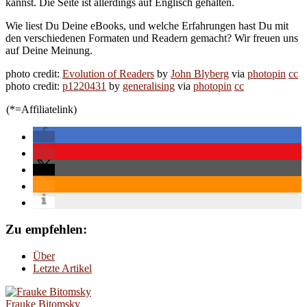
kannst. Die Seite ist allerdings auf Englisch gehalten.
Wie liest Du Deine eBooks, und welche Erfahrungen hast Du mit
den verschiedenen Formaten und Readern gemacht? Wir freuen uns
auf Deine Meinung.
photo credit:
Evolution of Readers
by
John Blyberg
via
photopin
cc
photo credit:
p1220431
by
generalising
via
photopin
cc
(*=Affiliatelink)
Zu empfehlen:
Über
Letzte Artikel
Frauke Bitomsky