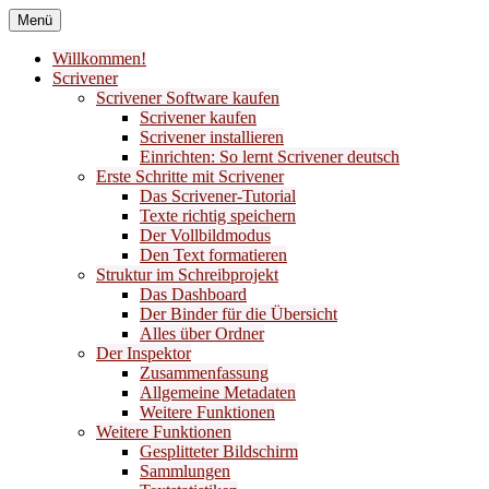
Zum
Menü
Inhalt
Bücher nach meinem Geschmack
Liber Laetitia
springen
Willkommen!
Scrivener
Buchempfehlungen
Scrivener Software kaufen
Scrivener kaufen
Scrivener installieren
Einrichten: So lernt Scrivener deutsch
Erste Schritte mit Scrivener
Das Scrivener-Tutorial
Texte richtig speichern
Der Vollbildmodus
Den Text formatieren
Struktur im Schreibprojekt
Das Dashboard
Der Binder für die Übersicht
Alles über Ordner
Der Inspektor
Zusammenfassung
Allgemeine Metadaten
Weitere Funktionen
Weitere Funktionen
Gesplitteter Bildschirm
Sammlungen