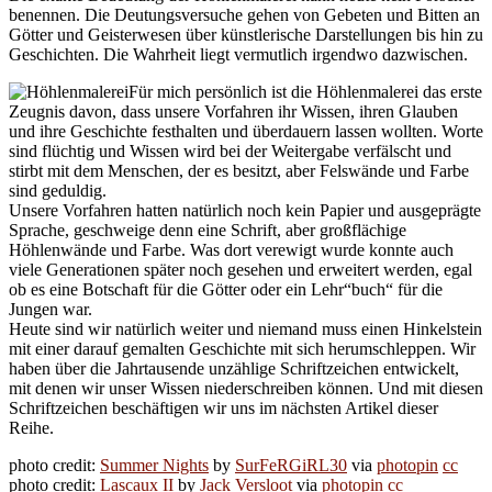
benennen. Die Deutungsversuche gehen von Gebeten und Bitten an
Götter und Geisterwesen über künstlerische Darstellungen bis hin zu
Geschichten. Die Wahrheit liegt vermutlich irgendwo dazwischen.
Für mich persönlich ist die Höhlenmalerei das erste
Zeugnis davon, dass unsere Vorfahren ihr Wissen, ihren Glauben
und ihre Geschichte festhalten und überdauern lassen wollten. Worte
sind flüchtig und Wissen wird bei der Weitergabe verfälscht und
stirbt mit dem Menschen, der es besitzt, aber Felswände und Farbe
sind geduldig.
Unsere Vorfahren hatten natürlich noch kein Papier und ausgeprägte
Sprache, geschweige denn eine Schrift, aber großflächige
Höhlenwände und Farbe. Was dort verewigt wurde konnte auch
viele Generationen später noch gesehen und erweitert werden, egal
ob es eine Botschaft für die Götter oder ein Lehr“buch“ für die
Jungen war.
Heute sind wir natürlich weiter und niemand muss einen Hinkelstein
mit einer darauf gemalten Geschichte mit sich herumschleppen. Wir
haben über die Jahrtausende unzählige Schriftzeichen entwickelt,
mit denen wir unser Wissen niederschreiben können. Und mit diesen
Schriftzeichen beschäftigen wir uns im nächsten Artikel dieser
Reihe.
photo credit:
Summer Nights
by
SurFeRGiRL30
via
photopin
cc
photo credit:
Lascaux II
by
Jack Versloot
via
photopin
cc