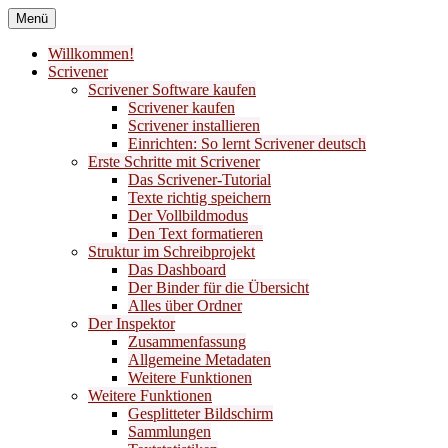
Zum
Menü
Inhalt
Bücher nach meinem Geschmack
Liber Laetitia
springen
Willkommen!
Scrivener
Buchempfehlungen
Scrivener Software kaufen
Scrivener kaufen
Scrivener installieren
Einrichten: So lernt Scrivener deutsch
Erste Schritte mit Scrivener
Das Scrivener-Tutorial
Texte richtig speichern
Der Vollbildmodus
Den Text formatieren
Struktur im Schreibprojekt
Das Dashboard
Der Binder für die Übersicht
Alles über Ordner
Der Inspektor
Zusammenfassung
Allgemeine Metadaten
Weitere Funktionen
Weitere Funktionen
Gesplitteter Bildschirm
Sammlungen