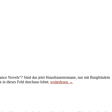
mance Novels“? Sind das jetzt Hausfrauenromane, nur mit Burgfräulein
Romantic
k in dieses Feld durchaus lohnt.
weiterlesen
→
Fantasy
–
Die
Liebe
geht
um