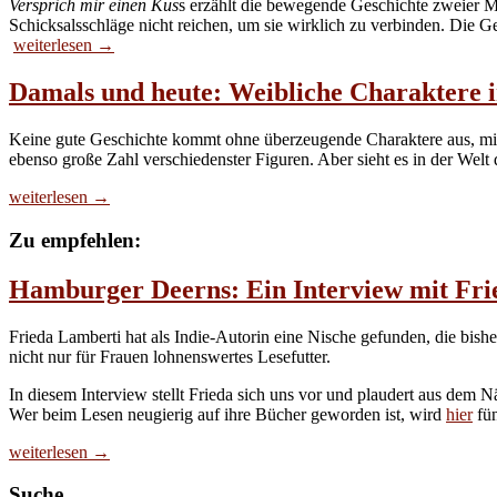
Versprich mir einen Kus
s erzählt die bewegende Geschichte zweier M
Schicksalsschläge nicht reichen, um sie wirklich zu verbinden. Die G
Versprich
weiterlesen
→
mir
einen
Damals und heute: Weibliche Charaktere 
Kuss
(Anna
Keine gute Geschichte kommt ohne überzeugende Charaktere aus, mit 
Fricke)
ebenso große Zahl verschiedenster Figuren. Aber sieht es in der Welt 
Damals
weiterlesen
→
und
heute:
Zu empfehlen:
Weibliche
Charaktere
Hamburger Deerns: Ein Interview mit Fri
in
den
Medien
Frieda Lamberti hat als Indie-Autorin eine Nische gefunden, die bishe
nicht nur für Frauen lohnenswertes Lesefutter.
In diesem Interview stellt Frieda sich uns vor und plaudert aus dem
Wer beim Lesen neugierig auf ihre Bücher geworden ist, wird
hier
fün
Hamburger
weiterlesen
→
Deerns:
Ein
Suche