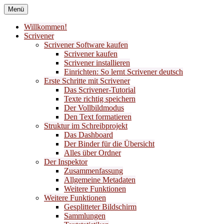
Zum
Menü
Inhalt
Bücher nach meinem Geschmack
Liber Laetitia Buchempfehlung
springen
Willkommen!
Scrivener
Scrivener Software kaufen
Scrivener kaufen
Scrivener installieren
Einrichten: So lernt Scrivener deutsch
Erste Schritte mit Scrivener
Das Scrivener-Tutorial
Texte richtig speichern
Der Vollbildmodus
Den Text formatieren
Struktur im Schreibprojekt
Das Dashboard
Der Binder für die Übersicht
Alles über Ordner
Der Inspektor
Zusammenfassung
Allgemeine Metadaten
Weitere Funktionen
Weitere Funktionen
Gesplitteter Bildschirm
Sammlungen