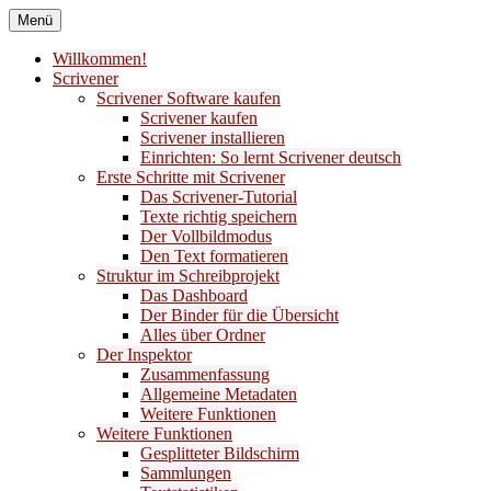
Zum
Menü
Inhalt
Bücher nach meinem Geschmack
Liber Laetitia
springen
Willkommen!
Scrivener
Buchempfehlungen
Scrivener Software kaufen
Scrivener kaufen
Scrivener installieren
Einrichten: So lernt Scrivener deutsch
Erste Schritte mit Scrivener
Das Scrivener-Tutorial
Texte richtig speichern
Der Vollbildmodus
Den Text formatieren
Struktur im Schreibprojekt
Das Dashboard
Der Binder für die Übersicht
Alles über Ordner
Der Inspektor
Zusammenfassung
Allgemeine Metadaten
Weitere Funktionen
Weitere Funktionen
Gesplitteter Bildschirm
Sammlungen