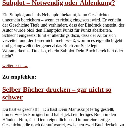
Subplot – Notwendig oder Ablenkung?
Ein Subplot, auch als Nebenplot bekannt, kann Geschichten
ungemein bereichern – wenn er richtig eingesetzt wird. Er verleiht
der Geschichte Tiefe und verhindert, dass der Eindruck entsteht, der
Autor würde bloß den Hauptplot Punkt für Punkt abarbeiten.
Schlecht eingesetzt führt er allerdings dazu, dass der Autor sich
verzettelt und der Leser nicht mehr weiß, worum es eigentlich geht
und gelangweilt oder genervt das Buch zur Seite legt.
Woran erkennst Du also, ob ein Subplot Dein Buch bereichert oder
nicht?
Subplot
weiterlesen
→
–
Notwendig
Zu empfehlen:
oder
Ablenkung?
Selber Bücher drucken – gar nicht so
schwer
Du hast es geschafft – Du hast Dein Manuskript fertig gestellt,
immer wieder korrigiert und hältst jetzt ein fertiges Buch in den
Händen. Nun, fast. Denn eigentlich hast Du nur eine fertige
Geschichte, die noch darauf wartet, zwischen zwei Buchdeckeln zu