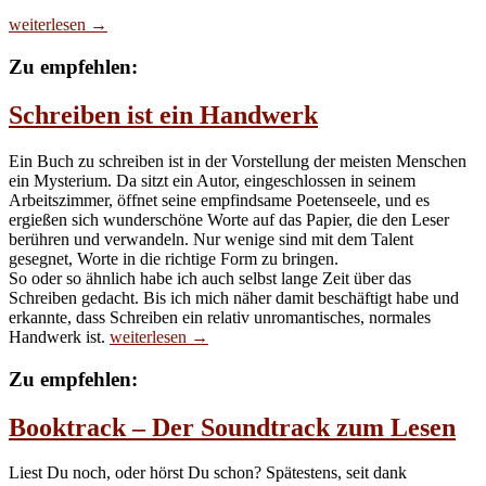
Der
weiterlesen
→
NaNoWriMo
2015
Zu empfehlen:
kommt
Schreiben ist ein Handwerk
Ein Buch zu schreiben ist in der Vorstellung der meisten Menschen
ein Mysterium. Da sitzt ein Autor, eingeschlossen in seinem
Arbeitszimmer, öffnet seine empfindsame Poetenseele, und es
ergießen sich wunderschöne Worte auf das Papier, die den Leser
berühren und verwandeln. Nur wenige sind mit dem Talent
gesegnet, Worte in die richtige Form zu bringen.
So oder so ähnlich habe ich auch selbst lange Zeit über das
Schreiben gedacht. Bis ich mich näher damit beschäftigt habe und
erkannte, dass Schreiben ein relativ unromantisches, normales
Schreiben
Handwerk ist.
weiterlesen
→
ist
ein
Zu empfehlen:
Handwerk
Booktrack – Der Soundtrack zum Lesen
Liest Du noch, oder hörst Du schon? Spätestens, seit dank