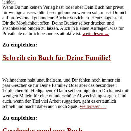
landen.
Wenn Du nun keinen Verlag hast, oder aber Dein Buch nur privat
für wenige auserwählte Leser gebunden werden soll, musst Du nicht
auf professionell gebundene Bücher verzichten. Heutzutage steht
Dir die Möglichkeit offen, Deine Bücher selber drucken und
anschließend binden zu lassen. Auch in kleinen Auflagen, was für
Selber
Privatleute natürlich besonders attraktiv ist.
weiterlesen
→
Bücher
drucken
Zu empfehlen:
–
gar
Schreib ein Buch für Deine Familie!
nicht
so
schwer
Weihnachten naht unaufhaltsam, und Dir fehlen noch immer ein
paar Geschenke für Deine Familie? Oder aber das besondere i-
Tüpfelchen für Heiligabend? Dann sei beruhigt, denn Du kannst mit
wenigen Mitteln für eine wunderschöne Abwechslung sorgen. Und
auch, wenn der Titel viel Arbeit suggeriert, geht es erstaunlich
Schreib
schnell und macht dabei auch noch Spaß.
weiterlesen
→
ein
Buch
Zu empfehlen:
für
Deine
Geschenke rund ums Buch