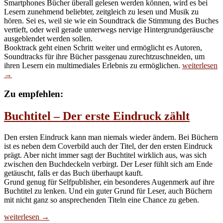
Smartphones Bücher überall gelesen werden können, wird es bei
Lesern zunehmend beliebter, zeitgleich zu lesen und Musik zu
hören. Sei es, weil sie wie ein Soundtrack die Stimmung des Buches
vertieft, oder weil gerade unterwegs nervige Hintergrundgeräusche
ausgeblendet werden sollen.
Booktrack geht einen Schritt weiter und ermöglicht es Autoren,
Soundtracks für ihre Bücher passgenau zurechtzuschneiden, um
Booktrack
ihren Lesern ein multimediales Erlebnis zu ermöglichen.
weiterlesen
–
→
Der
Soundtrack
Zu empfehlen:
zum
Lesen
Buchtitel – Der erste Eindruck zählt
Den ersten Eindruck kann man niemals wieder ändern. Bei Büchern
ist es neben dem Coverbild auch der Titel, der den ersten Eindruck
prägt. Aber nicht immer sagt der Buchtitel wirklich aus, was sich
zwischen den Buchdeckeln verbirgt. Der Leser fühlt sich am Ende
getäuscht, falls er das Buch überhaupt kauft.
Grund genug für Selfpublisher, ein besonderes Augenmerk auf ihre
Buchtitel zu lenken. Und ein guter Grund für Leser, auch Büchern
mit nicht ganz so ansprechenden Titeln eine Chance zu geben.
Buchtitel
weiterlesen
→