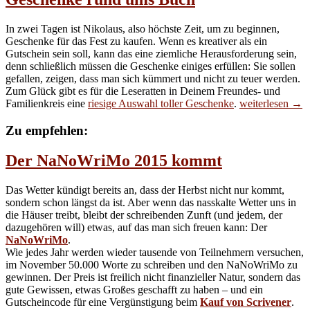
Familie!
In zwei Tagen ist Nikolaus, also höchste Zeit, um zu beginnen,
Geschenke für das Fest zu kaufen. Wenn es kreativer als ein
Gutschein sein soll, kann das eine ziemliche Herausforderung sein,
denn schließlich müssen die Geschenke einiges erfüllen: Sie sollen
gefallen, zeigen, dass man sich kümmert und nicht zu teuer werden.
Zum Glück gibt es für die Leseratten in Deinem Freundes- und
Geschenke
Familienkreis eine
riesige Auswahl toller Geschenke
.
weiterlesen
→
rund
ums
Zu empfehlen:
Buch
Der NaNoWriMo 2015 kommt
Das Wetter kündigt bereits an, dass der Herbst nicht nur kommt,
sondern schon längst da ist. Aber wenn das nasskalte Wetter uns in
die Häuser treibt, bleibt der schreibenden Zunft (und jedem, der
dazugehören will) etwas, auf das man sich freuen kann: Der
NaNoWriMo
.
Wie jedes Jahr werden wieder tausende von Teilnehmern versuchen,
im November 50.000 Worte zu schreiben und den NaNoWriMo zu
gewinnen. Der Preis ist freilich nicht finanzieller Natur, sondern das
gute Gewissen, etwas Großes geschafft zu haben – und ein
Gutscheincode für eine Vergünstigung beim
Kauf von Scrivener
.